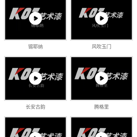
锡耶纳
风吹玉门
长安古韵
腾格里