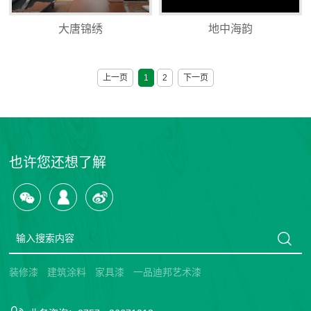
大唐锦绣
地中海韵
上一页
1
2
下一页
也许您还想了解
装修漆
建筑涂料
家具漆
一品迪邦艺术漆