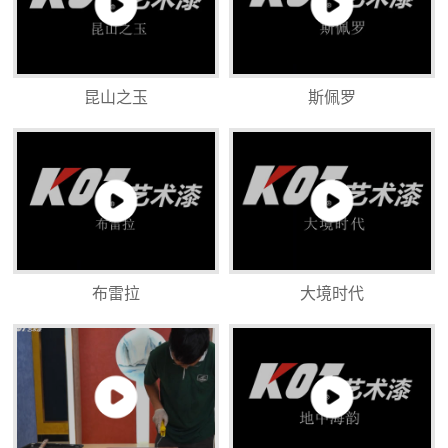
昆山之玉
斯佩罗
布雷拉
大境时代