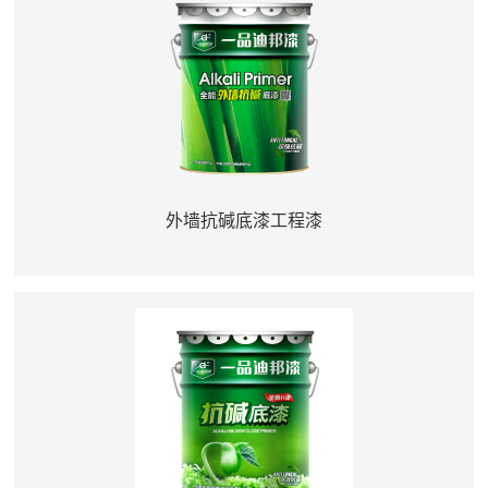
外墙抗碱底漆工程漆