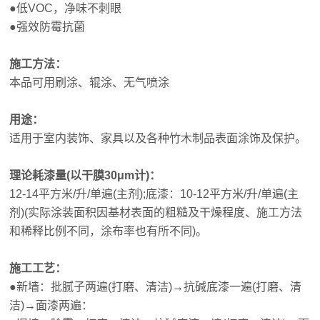
●低VOC，净味不刺眼
●强效防霉抗菌
施工方法：
本品可用刷涂、辊涂、无气喷涂
用途：
适用于室内装饰、家具以及各种竹木制品表面涂饰及保护。
理论耗漆量(以干膜30μm计)：
12-14平方米/升/单遍(主剂);底漆：10-12平方米/升/单遍(主
剂)(实际涂装面积因基材表面的粗糙及干燥程度、施工方法
和稀释比例不同，涂布率也有所不同)。
施工工艺：
●新墙：批腻子两遍(打磨、清洁)→抗碱底漆一遍(打磨、清
洁)→面漆两遍：