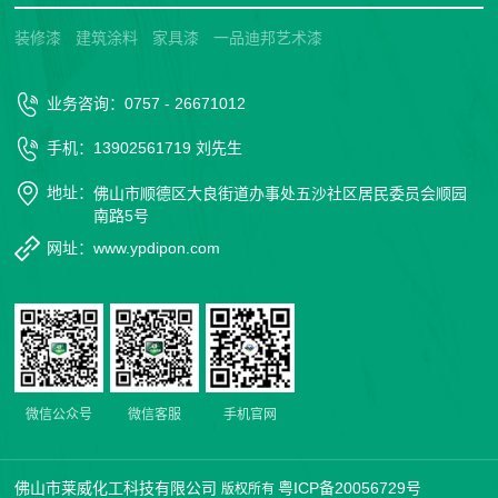
装修漆
建筑涂料
家具漆
一品迪邦艺术漆
业务咨询：0757 - 26671012
手机：13902561719 刘先生
地址：
佛山市顺德区大良街道办事处五沙社区居民委员会顺园
南路5号
网址：www.ypdipon.com
微信公众号
微信客服
手机官网
佛山市莱威化工科技有限公司
粤ICP备20056729号
版权所有