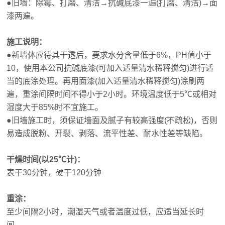
●旧墙：除霉、打磨、清洁→抗碱底漆一遍(打磨、清洁)→面
漆两遍。
施工说明：
●新墙体应待其干透后，要求水分含量低于6%，PH值小于
10，使用本公司抗碱底漆(可加入适量清水稀释搅匀)进行适
当的底涂处理。再用面漆(加入适量清水稀释搅匀)涂刷两
遍，重涂间隔时间不得小于2小时。环境温度低于5℃或相对
湿度大于85%时不宜施工。
●旧墙施工时，须保证墙面及腻子有较高强度(不疏松)，否则
易造成脱粉、开裂、剥落、流平性差、耐水性差等缺陷。
干燥时间(以25℃计)：
表干30分钟，硬干120分钟
重涂：
至少间隔2小时，潮湿天气或者温度过低，应适当延长时
间。