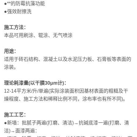
●**的防霉抗藻功能
●强效耐擦洗
施工方法：
本品可用刷涂、辊涂、无气喷涂
用途：
适用于砖石结构、混凝土以及水泥压力板、石膏板等表面的
涂装。
理论耗漆量(以干膜30μm计)：
12-14平方米/升/单遍(实际涂装面积因基材表面的粗糙及干
燥程度、施工方法和稀释比例不同，涂布率也有所不同)。
施工工艺：
●新墙：批腻子两遍(打磨、清洁)→抗碱底漆一遍(打磨、清
洁)→面漆两遍：